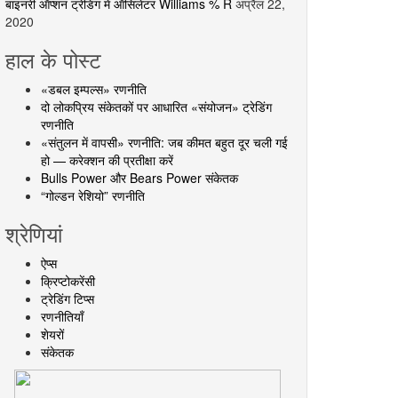
बाइनरी ऑप्शन ट्रेडिंग में ऑसिलेटर Williams % R
अप्रैल 22,
2020
हाल के पोस्ट
«डबल इम्पल्स» रणनीति
दो लोकप्रिय संकेतकों पर आधारित «संयोजन» ट्रेडिंग
रणनीति
«संतुलन में वापसी» रणनीति: जब कीमत बहुत दूर चली गई
हो — करेक्शन की प्रतीक्षा करें
Bulls Power और Bears Power संकेतक
“गोल्डन रेशियो” रणनीति
श्रेणियां
ऐप्स
क्रिप्टोकरेंसी
ट्रेडिंग टिप्स
रणनीतियाँ
शेयरों
संकेतक