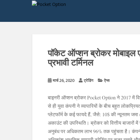
S
k
i
p
t
o
m
पॉकेट ऑप्शन ब्रोकर मोबाइल ए
a
प्रभावी टर्मिनल
i
n
c
मार्च 26, 2020
ट्रेडिंग
ऐप्स
o
n
t
बाइनरी ऑप्शन ब्रोकर Pocket Option ने 2017 में वित
e
से ही युवा कंपनी ने व्यापारियों के बीच बहुत लोकप्रिय
n
प्लेटफॉर्म के कई फायदे हैं, जैसे: 10$ की न्यूनतम
t
अकाउंट की उपस्थिति। ब्रोकर को वित्तीय बाजारों में संब
अनुबंध पर अधिकतम लाभ 96% तक पहुंचता है। कंपनी
अधिकांश आधुनिक व्यापारी ट्रेडिंग पर नज़र रखने औ