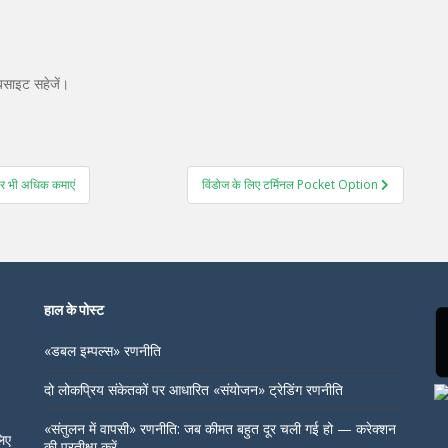
ेबसाइट सहेजें।
और भी अधिक कमाएं
विंडोज के लिए टर्मिनल Pocket Option
हाल के पोस्ट
«डबल इम्पल्स» रणनीति
दो लोकप्रिय संकेतकों पर आधारित «संयोजन» ट्रेडिंग रणनीति
«संतुलन में वापसी» रणनीति: जब कीमत बहुत दूर चली गई हो — करेक्शन
लिए
की प्रतीक्षा करें